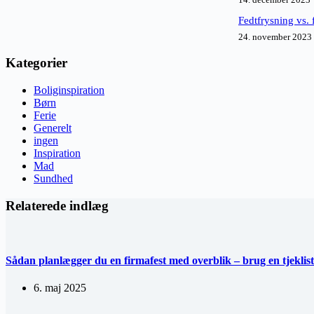
Fedtfrysning vs. 
24. november 2023
Kategorier
Boliginspiration
Børn
Ferie
Generelt
ingen
Inspiration
Mad
Sundhed
Relaterede indlæg
Sådan planlægger du en firmafest med overblik – brug en tjeklis
6. maj 2025