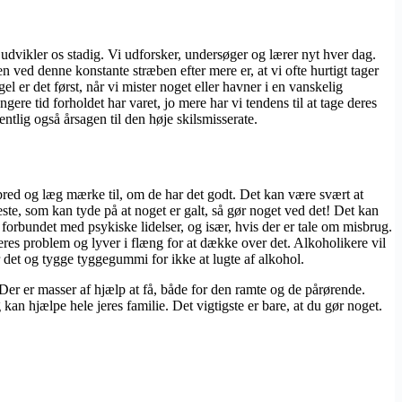
udvikler os stadig. Vi udforsker, undersøger og lærer nyt hver dag.
 ved denne konstante stræben efter mere er, at vi ofte hurtigt tager
 er det først, når vi mister noget eller havner i en vanskelig
gere tid forholdet har varet, jo mere har vi tendens til at tage deres
tlig også årsagen til den høje skilsmisserate.
lbred og læg mærke til, om de har det godt. Det kan være svært at
, som kan tyde på at noget er galt, så gør noget ved det! Det kan
orbundet med psykiske lidelser, og især, hvis der er tale om misbrug.
res problem og lyver i flæng for at dække over det. Alkoholikere vil
er det og tygge tyggegummi for ikke at lugte af alkohol.
 Der er masser af hjælp at få, både for den ramte og de pårørende.
 kan hjælpe hele jeres familie. Det vigtigste er bare, at du gør noget.