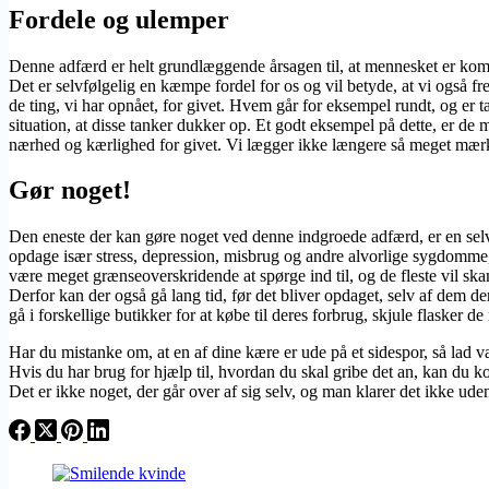
Fordele og ulemper
Denne adfærd er helt grundlæggende årsagen til, at mennesket er komme
Det er selvfølgelig en kæmpe fordel for os og vil betyde, at vi også f
de ting, vi har opnået, for givet. Hvem går for eksempel rundt, og er t
situation, at disse tanker dukker op. Et godt eksempel på dette, er de m
nærhed og kærlighed for givet. Vi lægger ikke længere så meget mærke 
Gør noget!
Den eneste der kan gøre noget ved denne indgroede adfærd, er en selv. 
opdage især stress, depression, misbrug og andre alvorlige sygdomme
være meget grænseoverskridende at spørge ind til, og de fleste vil sk
Derfor kan der også gå lang tid, før det bliver opdaget, selv af dem 
gå i forskellige butikker for at købe til deres forbrug, skjule flasker 
Har du mistanke om, at en af dine kære er ude på et sidespor, så lad v
Hvis du har brug for hjælp til, hvordan du skal gribe det an, kan du k
Det er ikke noget, der går over af sig selv, og man klarer det ikke ude