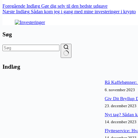
Foregående
Indlæg
Gør dig selv til den bedste udgave
Næste
Indlæg
Sådan kom jeg i gang med mine investeringer i krypto
Søg
Ingen
resultater
Indlæg
Rå Kaffebønner: 
6. november 2023
Giv Dit Bryllup 
23. december 2023
Nyt tag? Sådan k
14. december 2023
Flytteservice: Hv
14. december 2023