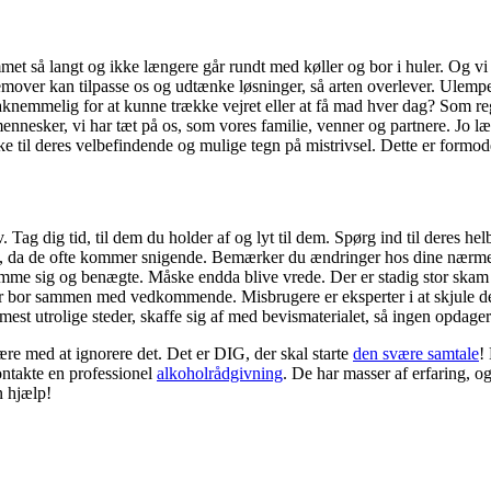
t så langt og ikke længere går rundt med køller og bor i huler. Og vi 
remover kan tilpasse os og udtænke løsninger, så arten overlever. Ulempen
aknemmelig for at kunne trække vejret eller at få mad hver dag? Som regel
ennesker, vi har tæt på os, som vores familie, venner og partnere. Jo læn
til deres velbefindende og mulige tegn på mistrivsel. Dette er formoden
Tag dig tid, til dem du holder af og lyt til dem. Spørg ind til deres he
, da de ofte kommer snigende. Bemærker du ændringer hos dine nærmeste
amme sig og benægte. Måske endda blive vrede. Der er stadig stor skam f
der bor sammen med vedkommende. Misbrugere er eksperter i at skjule de
de mest utrolige steder, skaffe sig af med bevismaterialet, så ingen opdag
ære med at ignorere det. Det er DIG, der skal starte
den svære samtale
!
ontakte en professionel
alkoholrådgivning
. De har masser af erfaring, og
n hjælp!