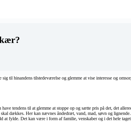
 kær?
ig til hinandens tilstedeværelse og glemme at vise interesse og omsorg.
 have tendens til at glemme at stoppe op og sætte pris på det, det allerede
er skal dækkes. Her kan nævnes åndedræt, vand, mad, søvn og lignende. 
 at fylde. Det kan være i form af familie, venskaber og i det hele taget i