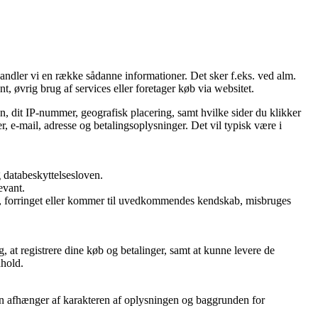
handler vi en række sådanne informationer. Det sker f.eks. ved alm.
t, øvrig brug af services eller foretager køb via websitet.
n, dit IP-nummer, geografisk placering, samt hvilke sider du klikker
, e-mail, adresse og betalingsoplysninger. Det vil typisk være i
 databeskyttelsesloven.
evant.
rtabt, forringet eller kommer til uvedkommendes kendskab, misbruges
, at registrere dine køb og betalinger, samt at kunne levere de
dhold.
oden afhænger af karakteren af oplysningen og baggrunden for