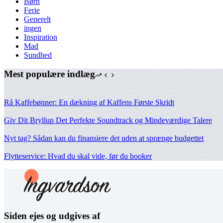
Børn
Ferie
Generelt
ingen
Inspiration
Mad
Sundhed
Mest populære indlæg
Rå Kaffebønner: En dækning af Kaffens Første Skridt
Giv Dit Bryllup Det Perfekte Soundtrack og Mindeværdige Talere
Nyt tag? Sådan kan du finansiere det uden at sprænge budgettet
Flytteservice: Hvad du skal vide, før du booker
Siden ejes og udgives af