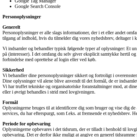
Google Tag Manager
Google Search Console
Personoplysninger
Generelt
Personoplysninger er alle slags informationer, der i et eller andet om
tilgang af indhold, hvis du tilmelder dig vores nyhedsbrev, deltager i k
Vi indsamler og behandler typisk følgende typer af oplysninger: Et uni
på (interesser). I det omfang du selv giver eksplicit samtykke hertil 
forbindelse med oprettelse af login eller ved køb.
Sikkerhed
Vi behandler dine personoplysninger sikkert og fortroligt i overens
Dine oplysninger vil alene blive anvendt til det formål, de er indsamlet t
Vi har truffet tekniske og organisatoriske foranstaltninger mod, at din
eller i øvrigt behandles i strid med lovgivningen.
Formål
Oplysningerne bruges til at identificere dig som bruger og vise dig de 
services, du har efterspurgt, som f.eks. at fremsende et nyhedsbrev. H
Periode for opbevaring
Oplysningerne opbevares i det tidsrum, der er tilladt i henhold til l
opbevaring. Det er derfor ikke muligt at angive en generel tidsramme f