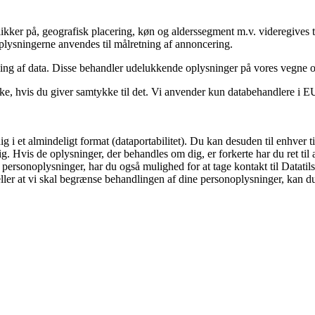
kker på, geografisk placering, køn og alderssegment m.v. videregives ti
 Oplysningerne anvendes til målretning af annoncering.
ling af data. Disse behandler udelukkende oplysninger på vores vegne 
e, hvis du giver samtykke til det. Vi anvender kun databehandlere i EU e
dig i et almindeligt format (dataportabilitet). Du kan desuden til enhve
g. Hvis de oplysninger, der behandles om dig, er forkerte har du ret til at
ersonoplysninger, har du også mulighed for at tage kontakt til Datatils
eller at vi skal begrænse behandlingen af dine personoplysninger, kan