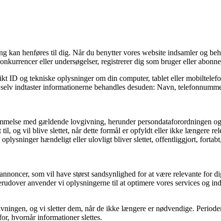
fang kan henføres til dig. Når du benytter vores website indsamler og be
onkurrencer eller undersøgelser, registrerer dig som bruger eller abonnen
kt ID og tekniske oplysninger om din computer, tablet eller mobiltelefo
og selv indtaster informationerne behandles desuden: Navn, telefonnummer
stemmelse med gældende lovgivning, herunder persondataforordningen og
il, og vil blive slettet, når dette formål er opfyldt eller ikke længere rel
e oplysninger hændeligt eller ulovligt bliver slettet, offentliggjort, fo
annoncer, som vil have størst sandsynlighed for at være relevante for dig
erudover anvender vi oplysningerne til at optimere vores services og in
ovgivningen, og vi sletter dem, når de ikke længere er nødvendige. Peri
or, hvornår informationer slettes.