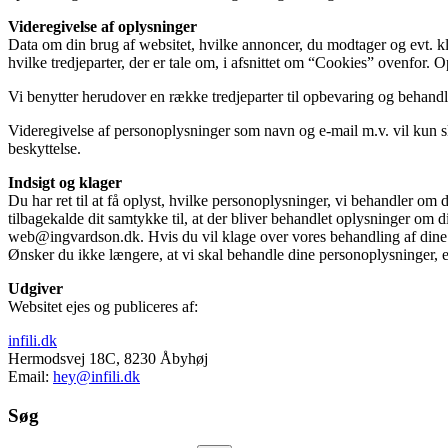
Videregivelse af oplysninger
Data om din brug af websitet, hvilke annoncer, du modtager og evt. kli
hvilke tredjeparter, der er tale om, i afsnittet om “Cookies” ovenfor.
Vi benytter herudover en række tredjeparter til opbevaring og behand
Videregivelse af personoplysninger som navn og e-mail m.v. vil kun sk
beskyttelse.
Indsigt og klager
Du har ret til at få oplyst, hvilke personoplysninger, vi behandler om 
tilbagekalde dit samtykke til, at der bliver behandlet oplysninger om di
web@ingvardson.dk. Hvis du vil klage over vores behandling af dine p
Ønsker du ikke længere, at vi skal behandle dine personoplysninger, 
Udgiver
Websitet ejes og publiceres af:
infili.dk
Hermodsvej 18C, 8230 Åbyhøj
Email:
hey@infili.dk
Søg