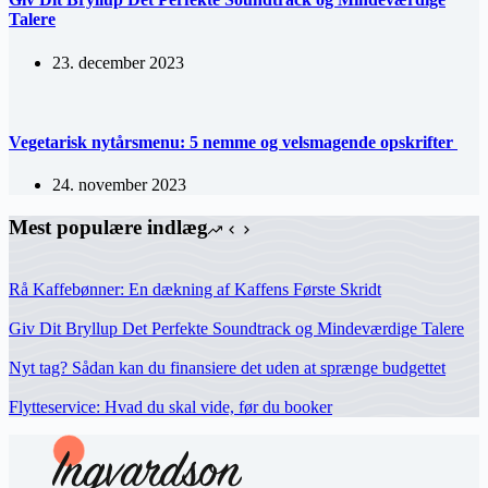
Talere
23. december 2023
Vegetarisk nytårsmenu: 5 nemme og velsmagende opskrifter
24. november 2023
Mest populære indlæg
Rå Kaffebønner: En dækning af Kaffens Første Skridt
Giv Dit Bryllup Det Perfekte Soundtrack og Mindeværdige Talere
Nyt tag? Sådan kan du finansiere det uden at sprænge budgettet
Flytteservice: Hvad du skal vide, før du booker