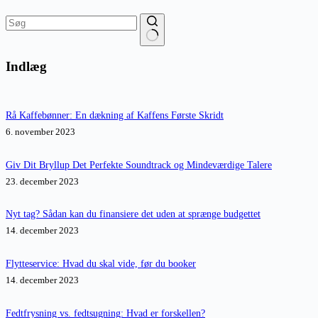
Ingen
resultater
Indlæg
Rå Kaffebønner: En dækning af Kaffens Første Skridt
6. november 2023
Giv Dit Bryllup Det Perfekte Soundtrack og Mindeværdige Talere
23. december 2023
Nyt tag? Sådan kan du finansiere det uden at sprænge budgettet
14. december 2023
Flytteservice: Hvad du skal vide, før du booker
14. december 2023
Fedtfrysning vs. fedtsugning: Hvad er forskellen?