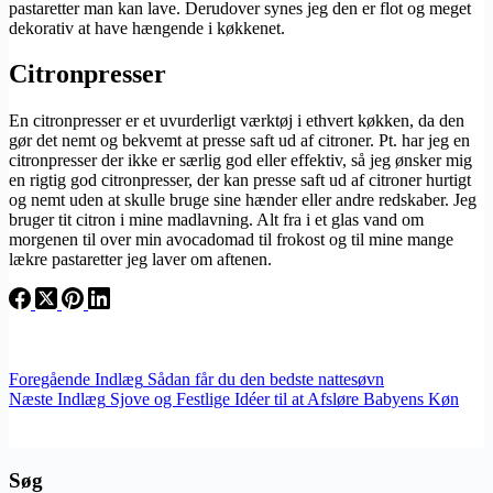
pastaretter man kan lave. Derudover synes jeg den er flot og meget
dekorativ at have hængende i køkkenet.
Citronpresser
En citronpresser er et uvurderligt værktøj i ethvert køkken, da den
gør det nemt og bekvemt at presse saft ud af citroner. Pt. har jeg en
citronpresser der ikke er særlig god eller effektiv, så jeg ønsker mig
en rigtig god citronpresser, der kan presse saft ud af citroner hurtigt
og nemt uden at skulle bruge sine hænder eller andre redskaber. Jeg
bruger tit citron i mine madlavning. Alt fra i et glas vand om
morgenen til over min avocadomad til frokost og til mine mange
lækre pastaretter jeg laver om aftenen.
Foregående
Indlæg
Sådan får du den bedste nattesøvn
Næste
Indlæg
Sjove og Festlige Idéer til at Afsløre Babyens Køn
Søg