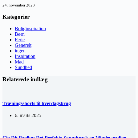
24. november 2023
Kategorier
Boliginspiration
Børn
Ferie
Generelt
ingen
Inspiration
Mad
Sundhed
Relaterede indlæg
Træningsshorts til hverdagsbrug
6. marts 2025
Giv Dit Bryllup Det Perfekte Soundtrack og Mindeværdige