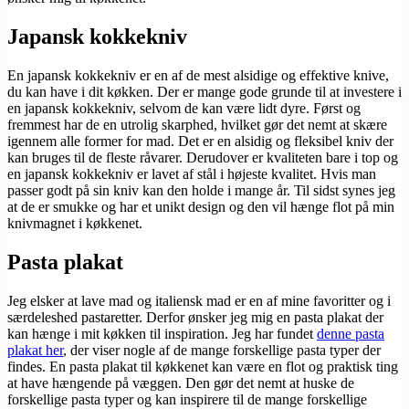
Japansk kokkekniv
En japansk kokkekniv er en af de mest alsidige og effektive knive,
du kan have i dit køkken. Der er mange gode grunde til at investere i
en japansk kokkekniv, selvom de kan være lidt dyre. Først og
fremmest har de en utrolig skarphed, hvilket gør det nemt at skære
igennem alle former for mad. Det er en alsidig og fleksibel kniv der
kan bruges til de fleste råvarer. Derudover er kvaliteten bare i top og
en japansk kokkekniv er lavet af stål i højeste kvalitet. Hvis man
passer godt på sin kniv kan den holde i mange år. Til sidst synes jeg
at de er smukke og har et unikt design og den vil hænge flot på min
knivmagnet i køkkenet.
Pasta plakat
Jeg elsker at lave mad og italiensk mad er en af mine favoritter og i
særdeleshed pastaretter. Derfor ønsker jeg mig en pasta plakat der
kan hænge i mit køkken til inspiration. Jeg har fundet
denne pasta
plakat her
, der viser nogle af de mange forskellige pasta typer der
findes. En pasta plakat til køkkenet kan være en flot og praktisk ting
at have hængende på væggen. Den gør det nemt at huske de
forskellige pasta typer og kan inspirere til de mange forskellige