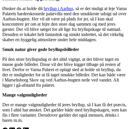
Ønsker du at holde dit
bryllup i Aarhus,
så er det muligt at leje Varna
Palæets hæderskronede palævilla med den smukkeste udsigt ud over
Aarhus-bugten. Her vil alt være på plads for jer, så I kun skal
koncentrere jer om at fejre den store dag sammen og med jeres
gæster. Der vil blive sørget for alt lige fra bryllupskage til natmad.
Desuden er lokalet helt fantastisk og smukt indrettet, så det virkelig
skaber en hyggelig atmosfære under hele middagen.
Smuk natur giver gode bryllupsbilleder
På den store bryllupsdag er det altid vigtigt, at der bliver taget en
masse gode billeder. Disse vil der blive kigget tilbage på resten af
livet. Derfor er Varna Palæet et oplagt sted at holde sit bryllup, da
der er muligheder for at få taget smukke billeder. Det kan både være
i Marselisborg Skov og ved Aarhus-bugten nede ved vandet. Alt
ligger i gå-afstand fra palæet.
Mange valgmuligheder
Der er mange valgmuligheder til jeres bryllup, så I kan få det præcis,
som I altid har ønsket. Det gælder både med bryllupskagen, som kan
fås i flere varianter. Derudover gælder det også menuen, drinks i
baren m.m.