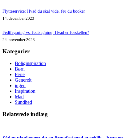
Flytteservice: Hvad du skal vide, før du booker
14. december 2023
Fedtfrysning vs. fedtsugning: Hvad er forskellen?
24. november 2023
Kategorier
Boliginspiration
Børn
Ferie
Generelt
ingen
Inspiration
Mad
Sundhed
Relaterede indlæg
Sådan planlægger du en firmafest med overblik – brug en