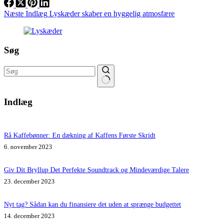
Næste
Indlæg
Lyskæder skaber en hyggelig atmosfære
Søg
Ingen
resultater
Indlæg
Rå Kaffebønner: En dækning af Kaffens Første Skridt
6. november 2023
Giv Dit Bryllup Det Perfekte Soundtrack og Mindeværdige Talere
23. december 2023
Nyt tag? Sådan kan du finansiere det uden at sprænge budgettet
14. december 2023