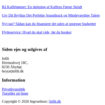
Rå Kaffebønner: En dækning af Kaffens Første Skridt
Giv Dit Bryllup Det Perfekte Soundtrack og Mindeværdige Talere
Nyt tag? Sådan kan du finansiere det uden at sprænge budgettet
Flytteservice: Hvad du skal vide, før du booker
Siden ejes og udgives af
Infili
Hermodsvej 18C,
8230 Åbyhøj
hey(at)infili.dk
Information
Privatlivspolitik
Træpiller på 6mm
Copyright © 2026 Ingvardson |
Infili.dk